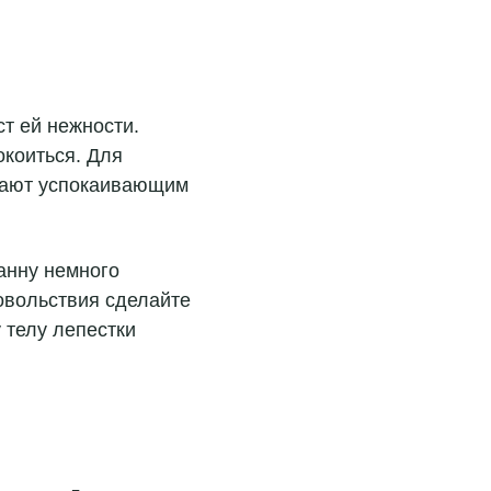
т ей нежности.
окоиться. Для
адают успокаивающим
анну немного
овольствия сделайте
 телу лепестки