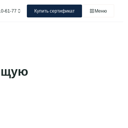
10-61-77
Купить сертификат
Меню
Купить сертификат
Главная
Акции
Услуги
ющую
О нас
Контакты
Отзывы
Фотографии
Вакансии
Документы
Блог