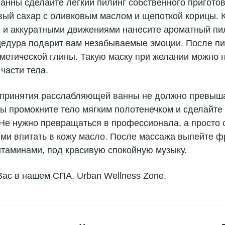
анны сделайте легкий пилинг собственного приготов
вый сахар с оливковым маслом и щепоткой корицы. К
 и аккуратными движениями нанесите ароматный пил
цедура подарит вам незабываемые эмоции. После п
сметической глины. Такую маску при желании можно н
 части тела.
принятия расслабляющей ванны не должно превыша
ы промокните тело мягким полотенечком и сделайте
Не нужно превращаться в профессионала, а просто 
ми впитать в кожу масло. После массажа выпейте ф
итаминами, под красивую спокойную музыку.
ас в нашем СПА, Urban Wellness Zone.