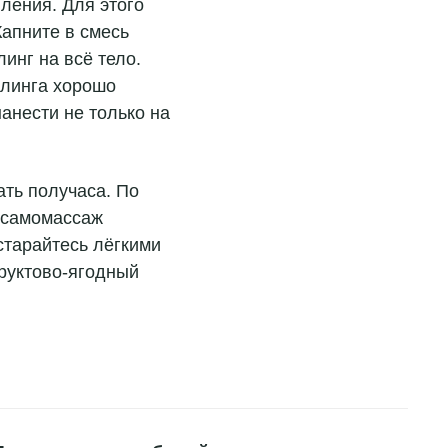
ления. Для этого
апните в смесь
инг на всё тело.
илинга хорошо
анести не только на
ть получаса. По
 самомассаж
старайтесь лёгкими
руктово-ягодный