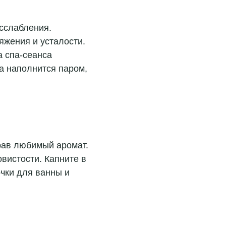
сслабления.
яжения и усталости.
 спа-сеанса
а наполнится паром,
брав любимый аромат.
вистости. Капните в
очки для ванны и