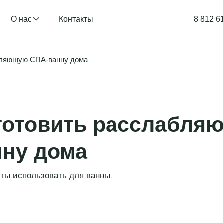
О нас
Контакты
8 812 6
абляющую СПА-ванну дома
Применить
готовить расслабля
ну дома
кты использовать для ванны.