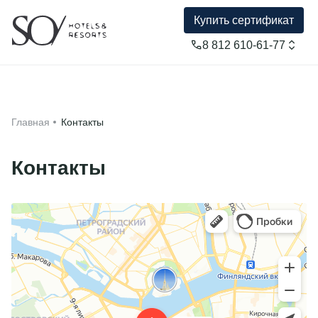
Купить сертификат
Купить сертификат
8 812 610-61-77
Главная
Применить
Акции
Главная
Контакты
Услуги
Контакты
О нас
Контакты
Отзывы
Фотографии
Вакансии
8 812 610-61-77
Документы
Блог
MAX
urbanspa@yandex.ru