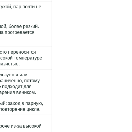
сухой, пар почти не
ой, более резкий.
ла прогревается
сто переносится
ысокой температуре
лизистые.
льзуется или
раниченно, потому
е подходит для
арения веником.
й: заход в парную,
 повторение цикла.
роче из-за высокой