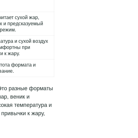
читает сухой жар,
х и предсказуемый
режим.
атура и сухой воздух
омфортны при
и к жару.
стота формата и
вание.
. Это разные форматы
ар, веник и
сокая температура и
 привычки к жару,