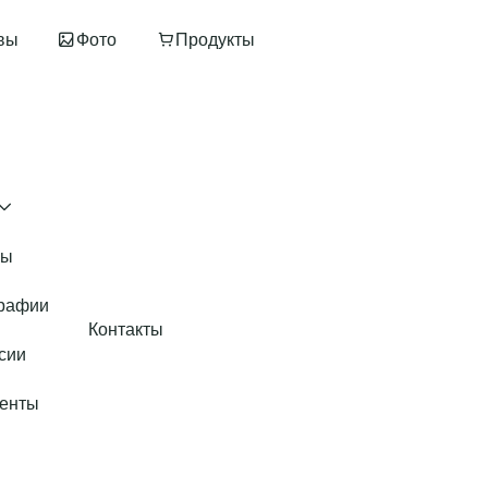
вы
Фото
Продукты
Применить
вы
рафии
Контакты
сии
енты