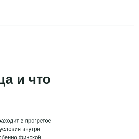
ца и что
заходит в прогретое
 условия внутри
обенно финской,