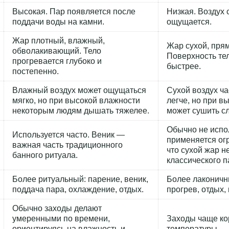
Высокая. Пар появляется после
Низкая. Воздух 
поддачи воды на камни.
ощущается.
Жар плотный, влажный,
Жар сухой, прям
обволакивающий. Тело
Поверхность те
прогревается глубоко и
быстрее.
постепенно.
Влажный воздух может ощущаться
Сухой воздух ча
мягко, но при высокой влажности
легче, но при в
некоторым людям дышать тяжелее.
может сушить с
Обычно не испо
Используется часто. Веник —
применяется ог
важная часть традиционного
что сухой жар н
банного ритуала.
классического п
Более ритуальный: парение, веник,
Более лаконичны
поддача пара, охлаждение, отдых.
прогрев, отдых,
Обычно заходы делают
умеренными по времени,
Заходы чаще ко
ориентируясь на влажность и
температуры.