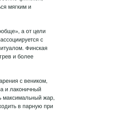
ся мягким и
ообще», а от цели
ассоциируется с
ритуалом. Финская
грев и более
арения с веником,
ра и лаконичный
ь максимальный жар,
ходить в парную при