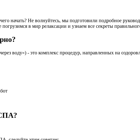
 чего начать? Не волнуйтесь, мы подготовили подробное руковод
е погрузимся в мир релаксации и узнаем все секреты правильно
ярно?
через воду») - это комплекс процедур, направленных на оздоров
абот
 СПА?
ПА, следуйте этим советам: