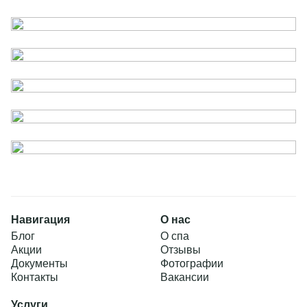
Навигация
О нас
Блог
О спа
Принять все
Акции
Отзывы
Документы
Фотографии
Контакты
Вакансии
Услуги